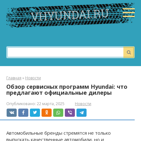
Перейти
к
контенту
Поиск:
Главная
»
Новости
Обзор сервисных программ Hyundai: что
предлагают официальные дилеры
Опубликовано:
22 марта, 2025
Новости
Автомобильные бренды стремятся не только
выпускать качественные автомобили, но и