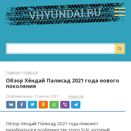
Перейти
к
контенту
Поиск:
Главная
»
Новости
Обзор Хёндай Палисад 2021 года нового
поколения
Опубликовано:
11 июля, 2021
Новости
Обзор Хёндай Палисад 2021 года поможет
разобраться в особенностях этого SUV, который