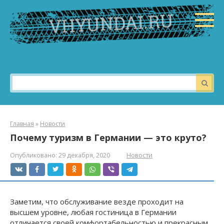
Перейти
к
контенту
Поиск:
Главная
»
Новости
Почему туризм в Германии — это круто?
Опубликовано:
29 декабря, 2020
Новости
Заметим, что обслуживание везде проходит на
высшем уровне, любая гостиница в Германии
отличается своей комфортабельностью и прекрасным