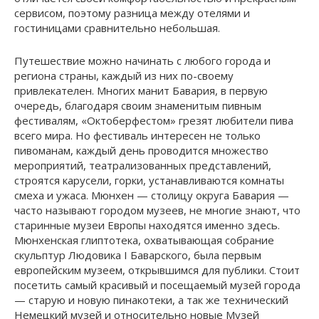
сервисом, поэтому разница между отелями и
гостиницами сравнительно небольшая.
Путешествие можно начинать с любого города и
региона страны, каждый из них по-своему
привлекателен. Многих манит Бавария, в первую
очередь, благодаря своим знаменитым пивным
фестивалям, «Октоберфестом» грезят любители пива
всего мира. Но фестиваль интересен не только
пивоманам, каждый день проводится множество
мероприятий, театрализованных представлений,
строятся карусели, горки, устанавливаются комнаты
смеха и ужаса. Мюнхен — столицу округа Бавария —
часто называют городом музеев, не многие знают, что
старинные музеи Европы находятся именно здесь.
Мюнхенская глиптотека, охватывающая собрание
скульптур Людовика I Баварского, была первым
европейским музеем, открывшимся для публики. Стоит
посетить самый красивый и посещаемый музей города
— старую и новую пинакотеки, а так же технический
Немецкий музей и относительно новые Музей