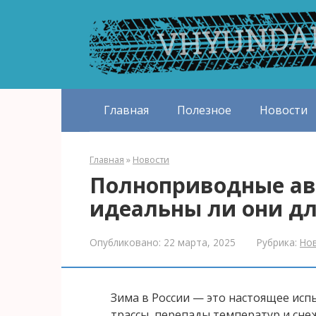
Перейти
к
контенту
Главная
Полезное
Новости
Главная
»
Новости
Полноприводные ав
идеальны ли они дл
Опубликовано:
22 марта, 2025
Рубрика:
Но
Зима в России — это настоящее исп
трассы, перепады температур и сне