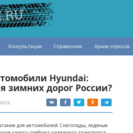
Консультации
Справочник
Архив опросов
томобили Hyundai:
я зимних дорог России?
вости
ытание для автомобилей. Снегопады, ледяные
жные заносы требуют надежного транспорта,