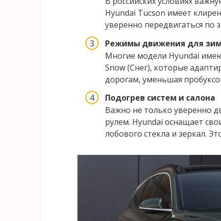
В российских условиях важн
Hyundai Tucson имеет клиренс
уверенно передвигаться по 
Режимы движения для зим
Многие модели Hyundai имею
Snow (Снег), которые адапт
дорогам, уменьшая пробуксо
Подогрев систем и салона
Важно не только уверенно дв
рулем. Hyundai оснащает сво
лобового стекла и зеркал. Э