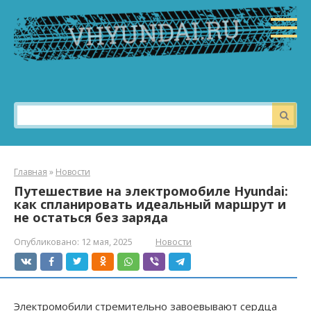
Перейти
к
контенту
Поиск:
Главная
»
Новости
Путешествие на электромобиле Hyundai:
как спланировать идеальный маршрут и
не остаться без заряда
Опубликовано:
12 мая, 2025
Новости
Электромобили стремительно завоевывают сердца