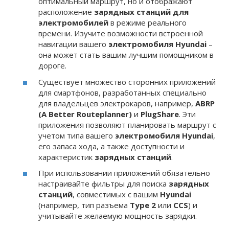
оптимальный маршрут, но и отображают
расположение
зарядных станций для
электромобилей
в режиме реального
времени. Изучите возможности встроенной
навигации вашего
электромобиля Hyundai
–
она может стать вашим лучшим помощником в
дороге.
Существует множество сторонних приложений
для смартфонов, разработанных специально
для владельцев электрокаров, например,
ABRP
(A Better Routeplanner)
и
PlugShare
. Эти
приложения позволяют планировать маршрут с
учетом типа вашего
электромобиля Hyundai
,
его запаса хода, а также доступности и
характеристик
зарядных станций
.
При использовании приложений обязательно
настраивайте фильтры для поиска
зарядных
станций
, совместимых с вашим
Hyundai
(например, тип разъема
Type 2
или
CCS
) и
учитывайте желаемую мощность зарядки.