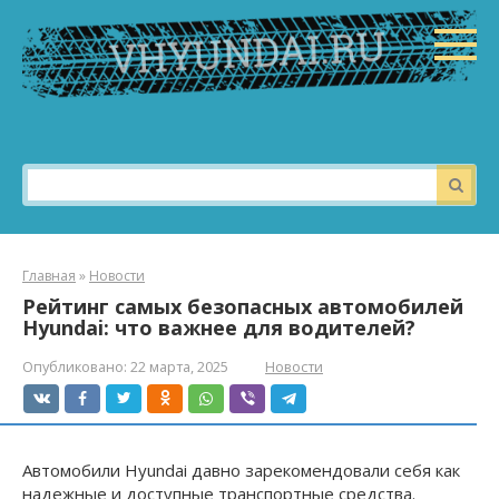
Перейти
к
контенту
Поиск:
Главная
»
Новости
Рейтинг самых безопасных автомобилей
Hyundai: что важнее для водителей?
Опубликовано:
22 марта, 2025
Новости
Автомобили Hyundai давно зарекомендовали себя как
надежные и доступные транспортные средства.