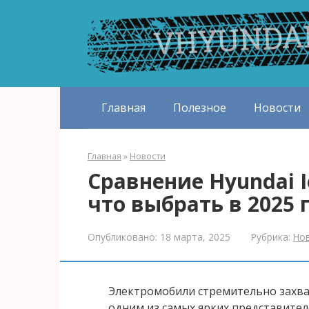
Перейти
к
контенту
Главная
Полезное
Новости
Главная
»
Новости
Сравнение Hyundai I
что выбрать в 2025 
Опубликовано:
18 марта, 2025
Рубрика:
Но
Электромобили стремительно захват
одним из самых ярких представителе