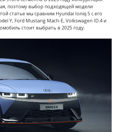
кая, поэтому выбор подходящей модели
ой статье мы сравним Hyundai Ioniq 5 с его
el Y, Ford Mustang Mach-E, Volkswagen ID.4 и
ромобиль стоит выбрать в 2025 году.