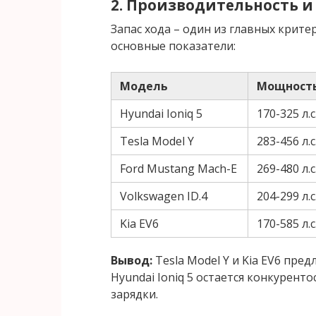
2. Производительность и
Запас хода – один из главных крит
основные показатели:
Модель
Мощност
Hyundai Ioniq 5
170-325 л.с
Tesla Model Y
283-456 л.с
Ford Mustang Mach-E
269-480 л.с
Volkswagen ID.4
204-299 л.с
Kia EV6
170-585 л.с
Вывод:
Tesla Model Y и Kia EV6 пре
Hyundai Ioniq 5 остается конкурент
зарядки.