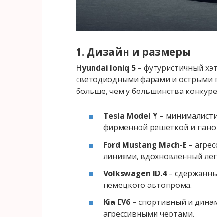
1. Дизайн и размеры
Hyundai Ioniq 5
– футуристичный хэт
светодиодными фарами и острыми гр
больше, чем у большинства конкуре
Tesla Model Y
– минималисти
фирменной решеткой и пано
Ford Mustang Mach-E
– агрес
линиями, вдохновленный ле
Volkswagen ID.4
– сдержанны
немецкого автопрома.
Kia EV6
– спортивный и динами
агрессивными чертами.