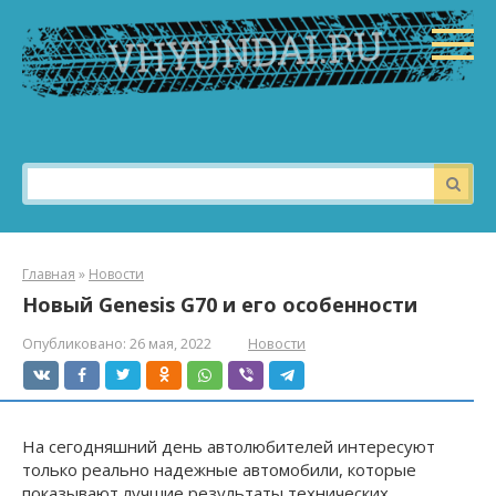
Перейти
к
контенту
Поиск:
Главная
»
Новости
Новый Genesis G70 и его особенности
Опубликовано:
26 мая, 2022
Новости
На сегодняшний день автолюбителей интересуют
только реально надежные автомобили, которые
показывают лучшие результаты технических